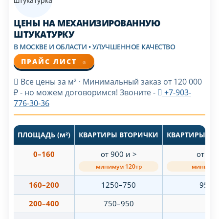
ЦЕНЫ НА МЕХАНИЗИРОВАННУЮ
ШТУКАТУРКУ
В МОСКВЕ И ОБЛАСТИ • УЛУЧШЕННОЕ КАЧЕСТВО
ПРАЙС ЛИСТ
®
Все цены за м² · Минимальный заказ от 120 000
₽ - но можем договоримся! Звоните -
+7-903-
776-30-36
ПЛОЩАДЬ (м²)
КВАРТИРЫ ВТОРИЧКИ
КВАРТИРЫ Н
0–160
от 900 и >
от 900
минимум 120тр
минимум
160–200
1250–750
950–
200–400
750–950
75