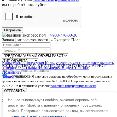
и принимаю условия
политики конфиденциальности
.
вы не робот? пожалуйста
+7-903-776-30-36
Заявка | запрос стоимости | - Экспресс Пол:
Калькулятор полусухая
Калькулятор сухая
прайс лист
вызвать
КУДА ПОДЪЕХАТЬ НА ПРОМЕР? ЭТО БЕСПЛАТНО!*
замерщика
Отзывы
Фотогалерея
Видео YouTube
Позвонить
Соглашаюсь
Я даю свое согласие на обработку моих персональных
Whatsapp
данных в соответствии с законом № 152-ФЗ «О персональных данных» от
27.07.2006 и принимаю условия
политики конфиденциальности
.
ОТПРАВИТЬ
Наш сайт использует cookies, включая сервисы веб-
Закрыть
аналитики (файлы с данными о прошлых посещениях
сайта). Продолжая пользоваться сайтом, вы соглашаетесь
с
политикой конфиденциальности
.