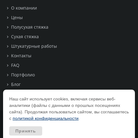
О компании
Цены
Полусухая стяжка
Сухая стяжка
Штукатурные работы
Контакты
FAQ
Портфолио
Блог
Поиск по сайту
Наш сайт использует cookies, включая сервисы веб-
аналитики (файлы с данными о прошлых посещениях
сайта). Продолжая пользоваться сайтом, вы соглашаетесь
с
политикой конфиденциальности
.
Принять
Экспресс Пол 2006 – 2026.г - 1017- 2469