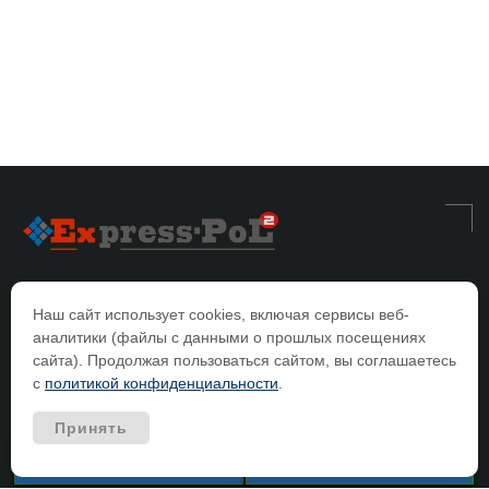
Стяжка пола в Москве и Московской области
.
Наш сайт использует cookies, включая сервисы веб-
политика конфиденциальности
аналитики (файлы с данными о прошлых посещениях
Содержание сайта предназначено для ознакомления и не содержит
условий публичной оферты в соответствии с пунктом 2 статьи 437
сайта). Продолжая пользоваться сайтом, вы соглашаетесь
Гражданского кодекса РФ. Фактические условия сотрудничества
с
политикой конфиденциальности
.
уточняются индивидуально.
Принять
Позвонить
Whatsapp