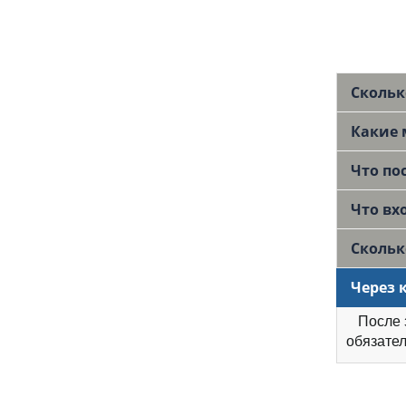
Скольк
Какие 
Что по
Что вх
Скольк
Через 
После 
обязател