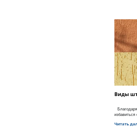
Виды шт
Благода
избавиться 
Читать да