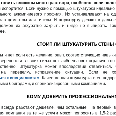
отовить слишком много раствора, особенно, если челов
 испортится. Если нужно с помощью штукатурки идеально
льного алюминиевого профиля. Их устанавливают на од
вав цементом или гипсом. И штукатурку делают в дальне
должен их аккуратно закрыть и нигде не выпирать. Та
ее.
СТОИТ ЛИ ШТУКАТУРИТЬ СТЕНЫ
ы и нет, если есть желание, опыт, соответствующие навык
уверенности в своих силах нет, либо человек ограничен по
ественно. Штукатурка может впоследствии отвалиться, 
 на переделку, исправление ситуации. Если не х
ься к специалистам
. Качественная штукатурка стен недор
ными бригадами, и специализированными компаниями.
КОМУ ДОВЕРИТЬ ПРОФЕССИОНАЛЬНУ
 всегда работают дешевле, чем остальные. На первый вз
ая компания за те же услуги может попросить в 1,5-2 ра