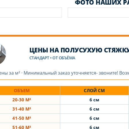
ФОТО НАШИХ Р
ЦЕНЫ НА ПОЛУСУХУЮ СТЯЖК
СТАНДАРТ • ОТ ОБЪЁМА
ены за м² · Минимальный заказ уточняется- звоните! Во
ОБЪЕМ
СЛОЙ СМ
20-30 М²
6 см
31-40 М²
6 см
41-50 М²
6 см
51-60 М²
6 см