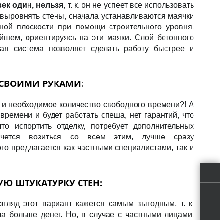
ек один, нельзя
, т. к. он не успеет все использовать
 выровнять стены, сначала устанавливаются маячки
ной плоскости при помощи строительного уровня,
йшем, ориентируясь на эти маяки. Слой бетонного
кая система позволяет сделать работу быстрее и
 СВОИМИ РУКАМИ:
и и необходимое количество свободного времени?! А
 времени и будет работать спеша, нет гарантий, что
что испортить отделку, потребует дополнительных
очется возиться со всем этим, лучше сразу
ого предлагается как частными специалистами, так и
Кальку
Ю ШТУКАТУРКУ СТЕН:
Кальку
гляд этот вариант кажется самым выгодным, т. к.
прайс 
за больше денег. Но, в случае с частными лицами,