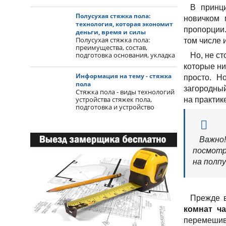
касается технологии заливки
В принци
полов, где стяжка служит…
Полусухая стяжка пола:
новичком 
технология, которая экономит
пропорции.
деньги, время и силы
Полусухая стяжка пола:
том числе 
преимущества, состав,
подготовка основания, укладка
Но, не с
и затирка. Быстрое высыхание
которые ни
и идеальная ровность под…
Информация на тему - стяжка
просто. Н
пола
загородный
Стяжка пола - виды технологий
устройства стяжек пола,
на практик
подготовка и устройство
стяжки, рекомендации, выбор в
зависимости от несущего…
Важно
посмотр
на полпу
Прежде в
комнат ча
перемешив