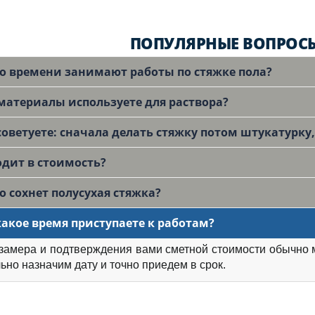
ПОПУЛЯРНЫЕ ВОПРОСЫ
о времени занимают работы по стяжке пола?
материалы используете для раствора?
советуете: сначала делать стяжку потом штукатурку
одит в стоимость?
о сохнет полусухая стяжка?
какое время приступаете к работам?
замера и подтверждения вами сметной стоимости обычно 
ьно назначим дату и точно приедем в срок.