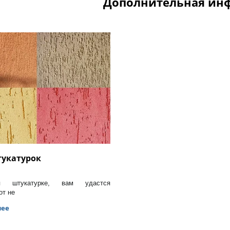
Дополнительная ин
укатурок
ря штукатурке, вам удастся
от не
лее