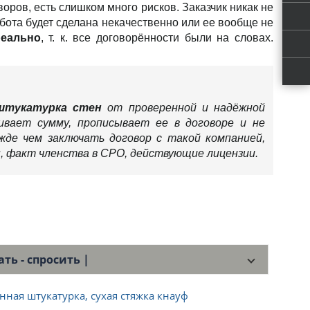
оров, есть слишком много рисков. Заказчик никак не
вызват
абота будет сделана некачественно или ее вообще не
реально
, т. к. все договорённости были на словах.
Отзыв
Фотога
штукатурка стен
от проверенной и надёжной
чивает сумму, прописывает ее в договоре и не
жде чем заключать договор с такой компанией,
 факт членства в СРО, действующие лицензии.
ь - спросить |
ная штукатурка, сухая стяжка кнауф