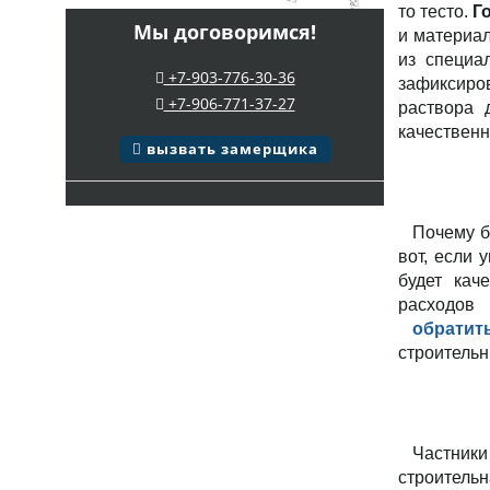
то тесто.
Г
Мы договоримся!
и материал
из специа
+7-903-776-30-36
зафиксиро
+7-906-771-37-27
раствора 
качественн
вызвать замерщика
Почему б
вот, если 
будет кач
расходов
обратит
строитель
Частники
строительн