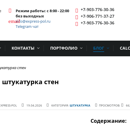
+7-903-776-30-36
е
Режим работы: с 8:00 - 22:00
без выходных
+7-906-771-37-27
email
info@express-pol.ru
+7-903-776-30-36
Telegram чат
КОНТАКТЫ
ПОРТФОЛИО
БЛОГ
CALC
тукатурка стен
я штукатурка стен
ОПУБЛИКОВАНО:
EXPRESS-POL
19.04.2026
КАТЕГОРИЯ:
ШТУКАТУРКА
ПРОСМОТРОВ:
66
Содержание: